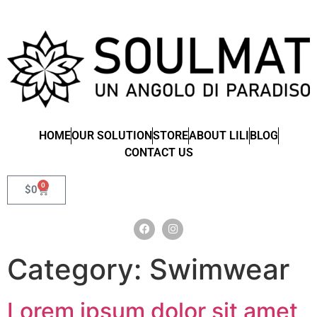
HOME
OUR SOLUTION
STORE
ABOUT LILI
BLOG
CONTACT US
0
$
0
Category:
Swimwear
Lorem ipsum dolor sit amet